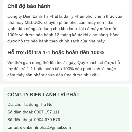
Trọng lượng
114 kg
Chế độ bảo hành
Tình trạng hàng hóa
Có sẵn tại kho – Giao ngay
Công ty Điện Lạnh Trí Phát là đại lý Phân phối chính thức của
⭐
3. Ưu điểm nổi bật của Kaideli KUDL080-E2C
nhà máy MELUCK. chuyển phân phối cụm máy nén , dàn
✅
Làm lạnh nhanh, tiết kiệm điện
nhờ cấu tạo dàn ống
lạnh, dàn nóng sử dụng cho kho lạnh. tất cả máy móc mới
đồng – lá nhôm tối ưu truyền nhiệt.
100% và được bảo hành 12 tháng kể từ khi giao hàng. hàng
được hỗ trợ bảo hành theo chính sách của nhà máy
✅
Quạt gió công suất lớn
, hoạt động êm ái, độ bền cao.
✅
Vỏ sơn tĩnh điện trắng sữa
, chống gỉ sét, bền đẹp theo
Hỗ trợ đổi trả 1-1 hoặc hoàn tiền 100%
thời gian.
Với thời gian dùng thử lên tới 7 ngày, Quý khách sẽ được hỗ
✅
Tiêu chuẩn chất lượng Châu Âu
, sản xuất tại nhà máy
trợ đổi trả 1-1 hoặc hoàn tiền 100% nếu phát sinh lỗi hoặc
Kaideli – TQ.
cảm thấy sản phẩm chưa đáp ứng được nhu cầu.
✅
Dễ lắp đặt, bảo trì
, tương thích tốt với nhiều loại máy
nén.
CÔNG TY ĐIỆN LẠNH TRÍ PHÁT
🏭
4. Ứng dụng thực tế của dàn lạnh KUDL080-
Địa chỉ: Hà đông, Hà Nội
E2C
Số điện thoại:
0907 157 111
Dàn lạnh KUDL080-E2C phù hợp lắp đặt cho:
Số điện thoại:
0904 670 576
Kho mát bảo quản
rau củ quả, trái cây
Email:
dienlanhtriphat@gmail.com