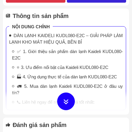
Thông tin sản phẩm
NỘI DUNG CHÍNH
DÀN LẠNH KAIDELI KUDL080-E2C – GIẢI PHÁP LÀM
LẠNH KHO MÁT HIỆU QUẢ, BỀN BỈ
✅ 1. Giới thiệu sản phẩm dàn lạnh Kaideli KUDL080-
E2C
⭐ 3. Ưu điểm nổi bật của Kaideli KUDL080-E2C
🏭 4. Ứng dụng thực tế của dàn lạnh KUDL080-E2C
🚛 5. Mua dàn lạnh Kaideli KUDL080-E2C ở đâu uy
tín?
📞 Liên hệ ngay để nhận báo giá tốt nhất:
Đánh giá sản phẩm