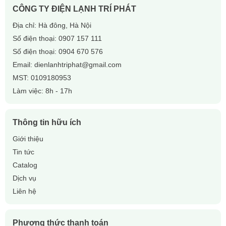
(Ms. Lan)
CÔNG TY ĐIỆN LẠNH TRÍ PHÁT
🌐
Website:
gaslanh.vn
Địa chỉ: Hà đông, Hà Nội
Hãy liên hệ ngay để được tư vấn và nhận báo giá tốt nhất!
Số điện thoại:
0907 157 111
Số điện thoại:
0904 670 576
Email:
dienlanhtriphat@gmail.com
MST: 0109180953
Làm việc: 8h - 17h
Thông tin hữu ích
Giới thiệu
Tin tức
Catalog
Dịch vụ
Liên hệ
Phương thức thanh toán