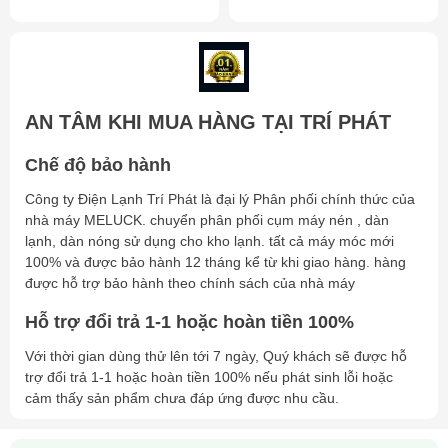
Giải nhiệt: Gió thổi lên trời
Điện áp: 380V/3PHA/50HZ
🔹
Cụm máy nén dàn ngưng Meluck Bitzer
XJB12LBBYWA
AN TÂM KHI MUA HÀNG TẠI TRÍ PHÁT
Công suất máy nén: 12HP
Chế độ bảo hành
Nhiệt độ phòng: -5°C đến -25°C
Môi chất lạnh: R404A
Công ty Điện Lạnh Trí Phát là đại lý Phân phối chính thức của
Giải nhiệt: Gió thổi lên trời
nhà máy MELUCK. chuyển phân phối cụm máy nén , dàn
lạnh, dàn nóng sử dụng cho kho lạnh. tất cả máy móc mới
Điện áp: 380V/3P/50HZ
100% và được bảo hành 12 tháng kể từ khi giao hàng. hàng
Liên hệ tư vấn và báo giá
được hỗ trợ bảo hành theo chính sách của nhà máy
Công ty Trí Phát luôn sẵn sàng hỗ trợ khách hàng với dịch vụ
Hỗ trợ đổi trả 1-1 hoặc hoàn tiền 100%
chuyên nghiệp và tận tâm.
Với thời gian dùng thử lên tới 7 ngày, Quý khách sẽ được hỗ
📍
Địa chỉ:
Số 06, Liền Kề 201, Khu đô thị Văn Khê, Phường
trợ đổi trả 1-1 hoặc hoàn tiền 100% nếu phát sinh lỗi hoặc
La Khê, Quận Hà Đông, Hà Nội
cảm thấy sản phẩm chưa đáp ứng được nhu cầu.
📧
Email:
Dienlanhtriphat@gmail.com
📞
Hotline/Zalo:
0907 157 111 (Mr. Khương) | 0904 670 576