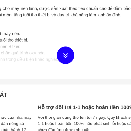
 cho máy nén lạnh, được sản xuất theo tiêu chuẩn cao để đảm bảo h
mòn, tăng tuổi thọ thiết bị và duy trì khả năng làm lạnh ổn định.
t máy nén.
uổi thọ thiết bị.
nén Bitzer.
chặn quá trình oxy hóa.
nh trong điều kiện khắc nghiệt.
RV).
HÁT
Hỗ trợ đổi trả 1-1 hoặc hoàn tiền 10
én và môi chất lạnh.
 thức của nhà máy
Với thời gian dùng thử lên tới 7 ngày, Quý khách s
 dàn nóng sử
1-1 hoặc hoàn tiền 100% nếu phát sinh lỗi hoặc 
 trực tiếp với ánh nắng và độ ẩm.
c bảo hành 12
chưa đáp ứng được nhu cầu.