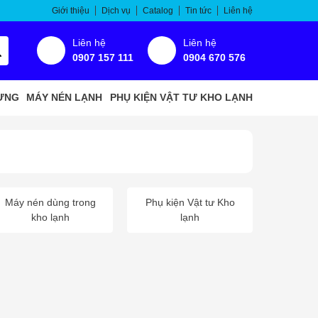
Giới thiệu
Dịch vụ
Catalog
Tin tức
Liên hệ
Liên hệ
Liên hệ
0907 157 111
0904 670 576
ƯNG
MÁY NÉN LẠNH
PHỤ KIỆN VẬT TƯ KHO LẠNH
Máy nén dùng trong
Phụ kiện Vật tư Kho
kho lạnh
lạnh