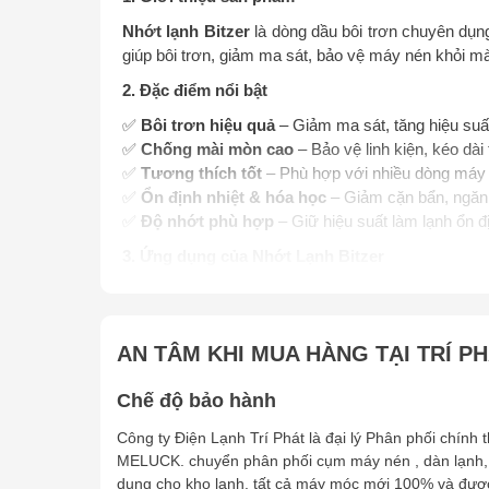
Nhớt lạnh Bitzer
là dòng dầu bôi trơn chuyên dụng
giúp bôi trơn, giảm ma sát, bảo vệ máy nén khỏi mài 
2. Đặc điểm nổi bật
✅
Bôi trơn hiệu quả
– Giảm ma sát, tăng hiệu suấ
✅
Chống mài mòn cao
– Bảo vệ linh kiện, kéo dài t
✅
Tương thích tốt
– Phù hợp với nhiều dòng máy 
✅
Ổn định nhiệt & hóa học
– Giảm cặn bẩn, ngăn 
✅
Độ nhớt phù hợp
– Giữ hiệu suất làm lạnh ổn đị
3. Ứng dụng của Nhớt Lạnh Bitzer
🔹 Máy nén lạnh piston và trục vít của Bitzer.
🔹 Hệ thống làm lạnh công nghiệp và thương mại.
🔹 Hệ thống điều hòa không khí lớn (chiller, VRF, V
AN TÂM KHI MUA HÀNG TẠI TRÍ P
🔹 Kho lạnh, tủ đông, hệ thống làm lạnh siêu thị.
4. Hướng dẫn sử dụng & bảo quản
Chế độ bảo hành
Sử dụng loại nhớt Bitzer phù hợp với dòng máy n
Công ty Điện Lạnh Trí Phát là đại lý Phân phối chính
MELUCK. chuyển phân phối cụm máy nén , dàn lạnh,
Bảo quản nơi khô ráo, thoáng mát, tránh tiếp xúc
dụng cho kho lạnh. tất cả máy móc mới 100% và đượ