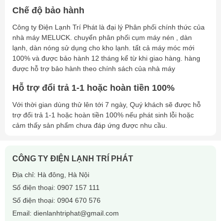
Trọng lượng
114 kg
Chế độ bảo hành
Tình trạng hàng hóa
Có sẵn tại kho – Giao ngay
Công ty Điện Lạnh Trí Phát là đại lý Phân phối chính thức của
⭐
3. Ưu điểm nổi bật của Kaideli KUDL080-E2C
nhà máy MELUCK. chuyển phân phối cụm máy nén , dàn
✅
Làm lạnh nhanh, tiết kiệm điện
nhờ cấu tạo dàn ống
lạnh, dàn nóng sử dụng cho kho lạnh. tất cả máy móc mới
đồng – lá nhôm tối ưu truyền nhiệt.
100% và được bảo hành 12 tháng kể từ khi giao hàng. hàng
được hỗ trợ bảo hành theo chính sách của nhà máy
✅
Quạt gió công suất lớn
, hoạt động êm ái, độ bền cao.
✅
Vỏ sơn tĩnh điện trắng sữa
, chống gỉ sét, bền đẹp theo
Hỗ trợ đổi trả 1-1 hoặc hoàn tiền 100%
thời gian.
Với thời gian dùng thử lên tới 7 ngày, Quý khách sẽ được hỗ
✅
Tiêu chuẩn chất lượng Châu Âu
, sản xuất tại nhà máy
trợ đổi trả 1-1 hoặc hoàn tiền 100% nếu phát sinh lỗi hoặc
Kaideli – TQ.
cảm thấy sản phẩm chưa đáp ứng được nhu cầu.
✅
Dễ lắp đặt, bảo trì
, tương thích tốt với nhiều loại máy
nén.
CÔNG TY ĐIỆN LẠNH TRÍ PHÁT
🏭
4. Ứng dụng thực tế của dàn lạnh KUDL080-
Địa chỉ: Hà đông, Hà Nội
E2C
Số điện thoại:
0907 157 111
Dàn lạnh KUDL080-E2C phù hợp lắp đặt cho:
Số điện thoại:
0904 670 576
Kho mát bảo quản
rau củ quả, trái cây
Email:
dienlanhtriphat@gmail.com