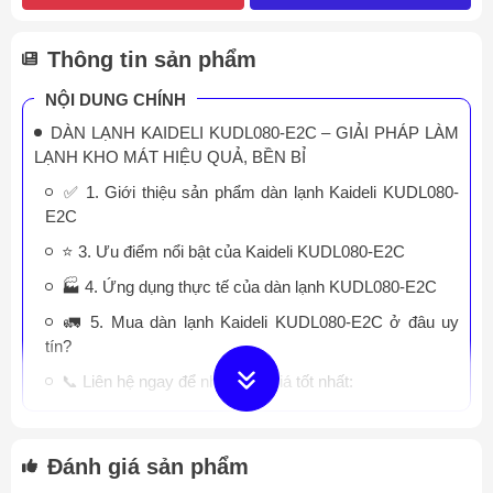
Thông tin sản phẩm
NỘI DUNG CHÍNH
DÀN LẠNH KAIDELI KUDL080-E2C – GIẢI PHÁP LÀM
LẠNH KHO MÁT HIỆU QUẢ, BỀN BỈ
✅ 1. Giới thiệu sản phẩm dàn lạnh Kaideli KUDL080-
E2C
⭐ 3. Ưu điểm nổi bật của Kaideli KUDL080-E2C
🏭 4. Ứng dụng thực tế của dàn lạnh KUDL080-E2C
🚛 5. Mua dàn lạnh Kaideli KUDL080-E2C ở đâu uy
tín?
📞 Liên hệ ngay để nhận báo giá tốt nhất:
Đánh giá sản phẩm