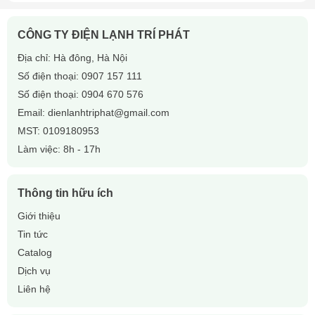
chất lạnh.
Bảo quản nơi thoáng mát, tránh ánh nắng trực tiếp và độ
CÔNG TY ĐIỆN LẠNH TRÍ PHÁT
ẩm cao.
Địa chỉ: Hà đông, Hà Nội
Không trộn lẫn với các loại dầu khác để đảm bảo hiệu suất
Số điện thoại:
0907 157 111
tốt nhất.
Số điện thoại:
0904 670 576
Kiểm tra và thay nhớt định kỳ theo khuyến nghị của nhà
sản xuất.
Email:
dienlanhtriphat@gmail.com
MST: 0109180953
5. Mua Nhớt Lạnh Suniso Ở Đâu?
Làm việc: 8h - 17h
Công ty Điện Lạnh Trí Phát chuyên phân phối
nhớt lạnh
Suniso
chính hãng, đảm bảo chất lượng cao với giá tốt nhất.
Chúng tôi cam kết
giao hàng nhanh
, tư vấn kỹ thuật tận tâm.
Thông tin hữu ích
📞
Liên hệ ngay
để nhận báo giá tốt nhất và tư vấn chi tiết! 🚀
Giới thiệu
Tin tức
Catalog
Dịch vụ
Liên hệ