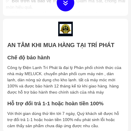
✅
Bôi trơn và bảo vệ máy nén
– Giảm ma sát, chống mài
mòn hiệu quả.
✅
Độ ổn định nhiệt cao
– Hạn chế đóng cặn, duy trì hiệu
suất làm lạnh.
✅
Tương thích với nhiều môi chất lạnh
– Dùng cho R22,
R134a, R404A, R407C,...
✅
Chống oxy hóa tốt
– Ngăn ngừa hình thành cặn bẩn, bảo
AN TÂM KHI MUA HÀNG TẠI TRÍ PHÁT
vệ hệ thống.
✅
Ứng dụng rộng rãi
– Dùng cho máy nén lạnh công nghiệp
Chế độ bảo hành
và dân dụng.
Công ty Điện Lạnh Trí Phát là đại lý Phân phối chính thức của
3. Ứng dụng của Nhớt Lạnh Suniso
nhà máy MELUCK. chuyển phân phối cụm máy nén , dàn
🔹 Máy nén lạnh piston và trục vít trong hệ thống làm lạnh.
lạnh, dàn nóng sử dụng cho kho lạnh. tất cả máy móc mới
🔹 Hệ thống điều hòa không khí, tủ lạnh, tủ đông, kho lạnh.
100% và được bảo hành 12 tháng kể từ khi giao hàng. hàng
🔹 Hệ thống làm lạnh công nghiệp, siêu thị, nhà máy chế biến
được hỗ trợ bảo hành theo chính sách của nhà máy
thực phẩm.
🔹 Dùng cho các loại môi chất lạnh phổ biến như R22, R134a,
Hỗ trợ đổi trả 1-1 hoặc hoàn tiền 100%
R404A, R407C,...
Với thời gian dùng thử lên tới 7 ngày, Quý khách sẽ được hỗ
4. Hướng dẫn sử dụng & bảo quản
trợ đổi trả 1-1 hoặc hoàn tiền 100% nếu phát sinh lỗi hoặc
cảm thấy sản phẩm chưa đáp ứng được nhu cầu.
Chọn đúng loại nhớt Suniso phù hợp với máy nén và môi