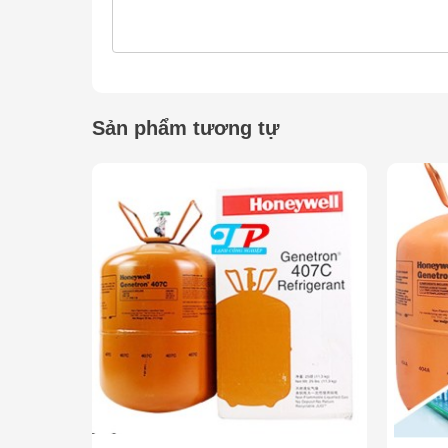
Sản phẩm tương tự
GAS LẠNH R134A HON
Giới thiệu về sản phẩm
Gas lạnh
R134A HONEYWELL Bình 13.6KG
là d
Mỹ
, chuyên dùng cho
hệ thống điều hòa không kh
Với công thức không chứa CFC, sản phẩm
thân t
và đạt tiêu chuẩn quốc tế về an toàn.
Là sản phẩm đến từ thương hiệu
HONEYWELL
, 
bảo
hệ thống vận hành ổn định, tiết kiệm năng lư
Công ty
Trí Phát
là đơn vị chuyên cung cấp
gas l
điều hòa, tủ lạnh công nghiệp, xe ô tô và thiết bị