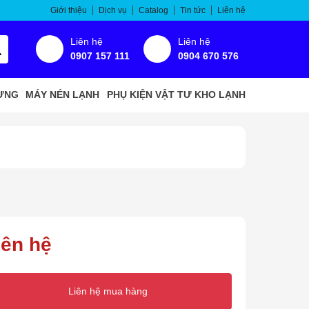
Giới thiệu
Dịch vụ
Catalog
Tin tức
Liên hệ
Liên hệ
Liên hệ
0907 157 111
0904 670 576
ƯNG
MÁY NÉN LẠNH
PHỤ KIỆN VẬT TƯ KHO LẠNH
iên hệ
Liên hệ mua hàng