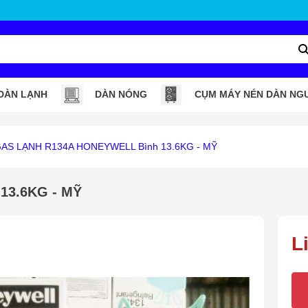
DÀN LẠNH
DÀN NÓNG
CỤM MÁY NÉN DÀN NG
AS LẠNH R134A HONEYWELL Bình 13.6KG - MỸ
13.6KG - MỸ
L