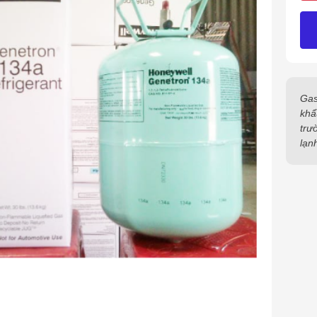
Gas
khẩ
trư
lạn