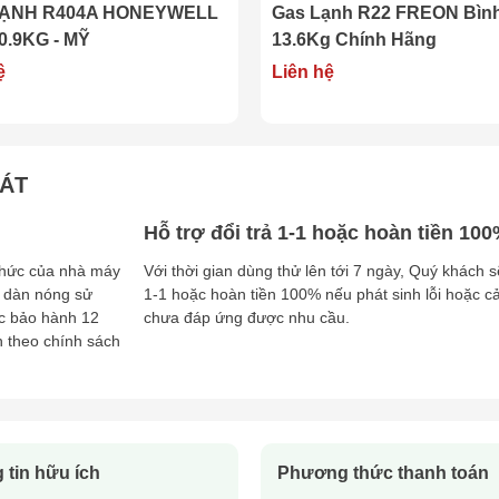
LẠNH R404A HONEYWELL
Gas Lạnh R22 FREON Bìn
 lượng cao, giá tốt và dịch vụ hỗ trợ tận tâm
.
0.9KG - MỸ
13.6Kg Chính Hãng
 HONEYWELL Bình 13.6KG
ệ
Liên hệ
độ ổn định, tối ưu hiệu quả làm lạnh.
 giúp tối ưu chi phí vận hành.
 chứa CFC
, thân thiện với môi trường.
ông khí, tủ lạnh, xe ô tô, hệ thống làm lạnh công
HÁT
YWELL
, thương hiệu hàng đầu trong lĩnh vực môi chất
Hỗ trợ đổi trả 1-1 hoặc hoàn tiền 10
 thức của nhà máy
Với thời gian dùng thử lên tới 7 ngày, Quý khách s
 dàn nóng sử
1-1 hoặc hoàn tiền 100% nếu phát sinh lỗi hoặc 
c bảo hành 12
chưa đáp ứng được nhu cầu.
h theo chính sách
, tủ lạnh công nghiệp, thiết bị làm lạnh thương mại
 tin hữu ích
Phương thức thanh toán
ôi trường