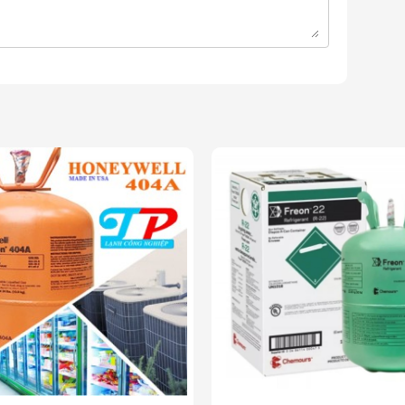
EYWELL Bình 13.6KG - MỸ
òng môi chất lạnh
cao cấp
, được nhập khẩu trực tiếp từ
í, tủ lạnh, xe ô tô và thiết bị làm lạnh công nghiệp
.
hiện với môi trường, không gây suy giảm tầng ozone
gas R134A mang lại
hiệu suất làm lạnh vượt trội
, đảm
ợng và kéo dài tuổi thọ thiết bị
.
ạnh chính hãng
và các giải pháp làm lạnh cho hệ thống
 làm lạnh thương mại. Với đội ngũ
chuyên gia giàu kinh