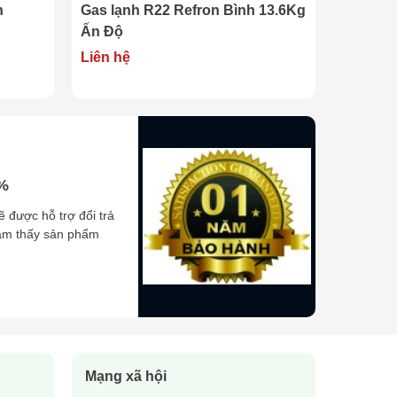
h
Gas lạnh R22 Refron Bình 13.6Kg
Gas R32
Ấn Độ
9.5Kg
Liên hệ
Liên hệ
0%
ẽ được hỗ trợ đổi trả
cảm thấy sản phẩm
Mạng xã hội