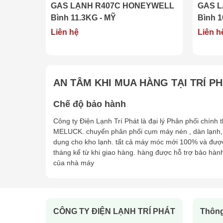
EYWELL
GAS LẠNH R407C HONEYWELL
GAS 
nghiệm
, chúng tôi cam kết cung cấp
sản phẩm chất
Bình 11.3KG - MỸ
Bình 1
Đặc điểm nổi bật của Gas R134A
Liên hệ
Liên h
✅
Hiệu suất làm lạnh cao
– Đảm bảo duy trì nhiệt 
✅
Tiết kiệm năng lượng
– Giảm tiêu thụ điện năng,
✅
Không gây hại tầng ozone
– Công thức
không
✅
Ứng dụng rộng rãi
– Dùng cho
điều hòa kh
AN TÂM KHI MUA HÀNG TẠI TRÍ P
nghiệp
.
✅
Chất lượng Mỹ
– Được sản xuất bởi
HONE
Chế độ bảo hành
lạnh.
Công ty Điện Lạnh Trí Phát là đại lý Phân phối chính
Thông số kỹ thuật
MELUCK. chuyển phân phối cụm máy nén , dàn lạnh,
dụng cho kho lạnh. tất cả máy móc mới 100% và đượ
Trọng lượng
: 13.6KG
tháng kể từ khi giao hàng. hàng được hỗ trợ bảo hàn
Loại gas
: R134A HONEYWELL
của nhà máy
Xuất xứ
: Mỹ
Ứng dụng
: Hệ thống điều hòa không khí, xe ô tô
Thương hiệu
: Honeywell
CÔNG TY ĐIỆN LẠNH TRÍ PHÁT
Thông
Đạt tiêu chuẩn
: Quốc tế về an toàn và bảo vệ m