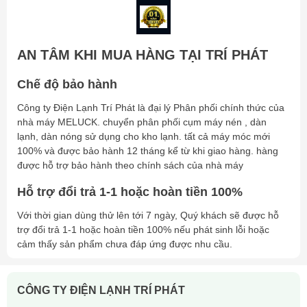
vận hành và tiết kiệm năng lượng.
📍
Địa chỉ
: Hà Đông, Hà Nội
📞
Số điện thoại
: 0907 157 111 , 0904 670 576
📧
Email
:
dienlanhtriphat@gmail.com
AN TÂM KHI MUA HÀNG TẠI TRÍ PHÁT
🌍
Website
:
https://gaslanh.vn/
|
https://lanhcongnghiep.vn/
Chế độ bảo hành
Công ty Điện Lạnh Trí Phát là đại lý Phân phối chính thức của
nhà máy MELUCK. chuyển phân phối cụm máy nén , dàn
lạnh, dàn nóng sử dụng cho kho lạnh. tất cả máy móc mới
100% và được bảo hành 12 tháng kể từ khi giao hàng. hàng
được hỗ trợ bảo hành theo chính sách của nhà máy
Hỗ trợ đổi trả 1-1 hoặc hoàn tiền 100%
Với thời gian dùng thử lên tới 7 ngày, Quý khách sẽ được hỗ
trợ đổi trả 1-1 hoặc hoàn tiền 100% nếu phát sinh lỗi hoặc
cảm thấy sản phẩm chưa đáp ứng được nhu cầu.
CÔNG TY ĐIỆN LẠNH TRÍ PHÁT