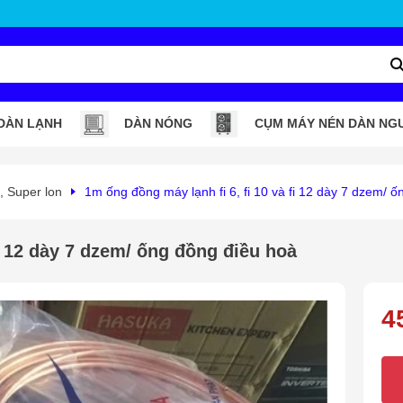
DÀN LẠNH
DÀN NÓNG
CỤM MÁY NÉN DÀN NG
 Super lon
1m ống đồng máy lạnh fi 6, fi 10 và fi 12 dày 7 dzem/ ốn
 12 dày 7 dzem/ ống đồng điều hoà
4