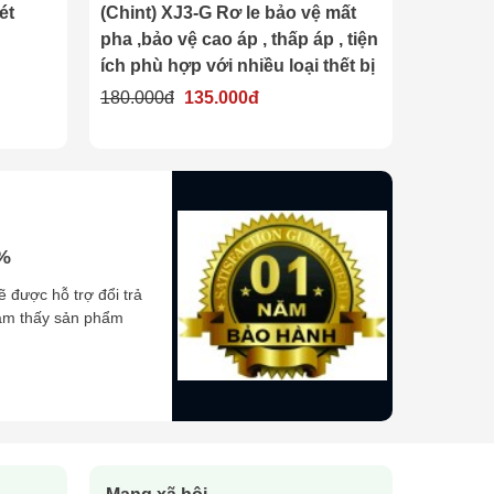
hint) XJ3-G Rơ le bảo vệ mất
Bộ điều khiển nhiệt độ
a ,bảo vệ cao áp , thấp áp , tiện
285, EW-285
h phù hợp với nhiều loại thết bị
415.000đ
0.000đ
135.000đ
0%
ẽ được hỗ trợ đổi trả
cảm thấy sản phẩm