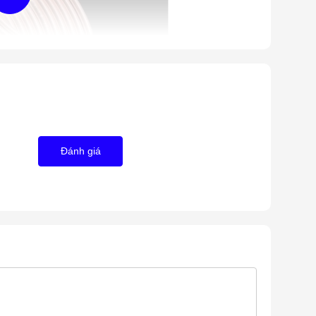
Đánh giá
 fi 12 dày 7 dzem/ ống đồng điều hoà
ạnh, làm ống dẫn khí nén, hơi nước, khí gas, dung dịch
 dùng cặp ống fi 6 / fi 10mm
ng dùng cặp ống fi 6 / fi 12mm