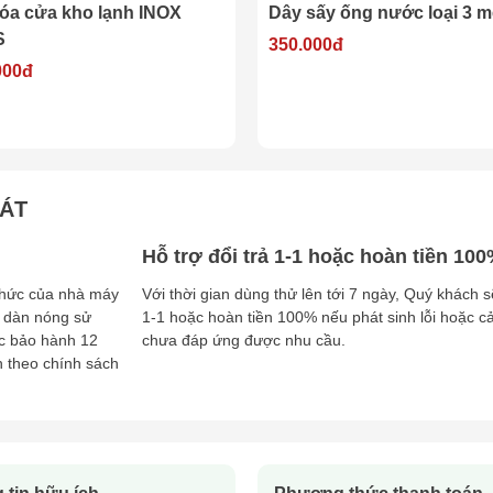
nh INOX
Dây sấy ống nước loại 3 mét
(C
ph
350.000đ
íc
18
HÁT
Hỗ trợ đổi trả 1-1 hoặc hoàn tiền 10
 thức của nhà máy
Với thời gian dùng thử lên tới 7 ngày, Quý khách s
 dàn nóng sử
1-1 hoặc hoàn tiền 100% nếu phát sinh lỗi hoặc 
c bảo hành 12
chưa đáp ứng được nhu cầu.
h theo chính sách