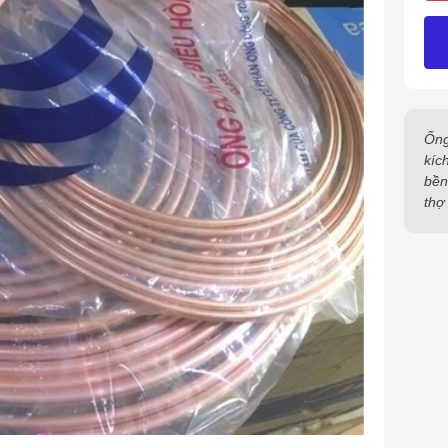
Ống
kíc
bền
thợ 