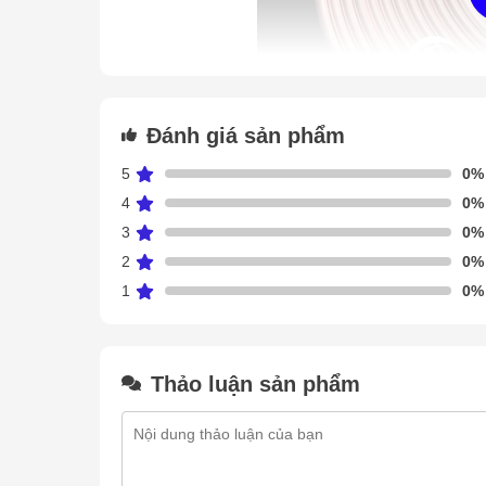
Đánh giá sản phẩm
5
0%
4
0%
3
0%
2
0%
1
0%
1m ống đồng máy lạnh fi 6, fi 10 và
Sử dụng cho lắp đặt hệ thống máy điều hòa, máy l
Thảo luận sản phẩm
cảm biến nhiệt, vv...
Đối với điều hòa 9000BTU ->12000BTU thông thường
Đối với điều hòa 12000BTU ->18000BTU thông thườ