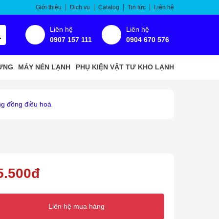
Giới thiệu
Dịch vụ
Catalog
Tin tức
Liên hệ
Liên hệ
Liên hệ
0907 157 111
0904 670 576
ƯNG
MÁY NÉN LẠNH
PHỤ KIỆN VẬT TƯ KHO LẠNH
g đồng điều hoà
5.500đ
Liên hệ mua hàng