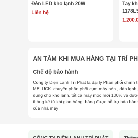
Đèn LED kho lạnh 20W
Tay khóa cửa kho lạ
1178LS
Liên hệ
1.200.000đ
AN TÂM KHI MUA HÀNG TẠI TRÍ P
Chế độ bảo hành
Công ty Điện Lạnh Trí Phát là đại lý Phân phối chính
MELUCK. chuyển phân phối cụm máy nén , dàn lạnh,
dụng cho kho lạnh. tất cả máy móc mới 100% và đượ
tháng kể từ khi giao hàng. hàng được hỗ trợ bảo hàn
của nhà máy